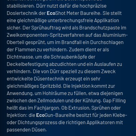
stabilisieren
. Dürr nutzt dafür die hochpräzise
Dosiertechnik der
Eco
Shot Meter
Baureihe. Sie stellt
eine
gleichmäßige unterbrechungsfreie Applikation
sicher. Der
Sprühauftrag
wird als Brandschutzpaste im
Zweikomponenten-Spritzverfahren auf das Aluminium-
Oberteil gesprüht, um im Brandfall ein
Durchschlagen
der Flammen zu verhindern
. Zudem dient er als
Dichtmasse, um die Schraubenköpfe der
Deckelbefestigung abzudichten und ein Auslaufen zu
verhindern. Die von Dürr speziell zu diesem Zweck
entwickelte Düsentechnik erzeugt ein sehr
gleichmäßiges Spritzbild. Die
Injektion
kommt zur
Anwendung,
um Hohlräume zu füllen, etwa diejenigen
zwischen den Zellmodulen und der Kühlung
. Gap Filling
heißt das im Fachjargon. Ob Extrusion, Sprühen oder
Injektion: die
Eco
Gun-Baureihe besitzt für jeden Klebe-
oder Dichtungsprozess die richtigen Applikatoren mit
passenden Düsen.