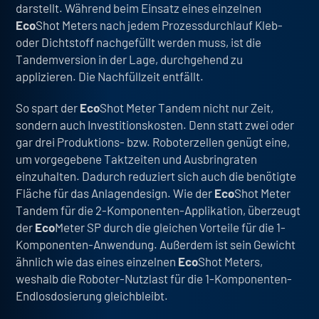
darstellt. Während beim Einsatz eines einzelnen
Eco
Shot Meters nach jedem Prozessdurchlauf Kleb-
oder Dichtstoff nachgefüllt werden muss, ist die
Tandemversion in der Lage, durchgehend zu
applizieren.
Die Nachfüllzeit entfällt
.
So spart der
Eco
Shot Meter Tandem nicht nur Zeit,
sondern auch Investitionskosten
. Denn statt zwei oder
gar drei Produktions- bzw. Roboterzellen genügt eine,
um vorgegebene Taktzeiten und Ausbringraten
einzuhalten. Dadurch reduziert sich auch die benötigte
Fläche für das Anlagendesign. Wie der
Eco
Shot Meter
Tandem für die 2-Komponenten-Applikation, überzeugt
der
Eco
Meter SP durch die gleichen Vorteile für die 1-
Komponenten-Anwendung. Außerdem ist sein Gewicht
ähnlich wie das eines einzelnen
Eco
Shot Meters,
weshalb die Roboter-Nutzlast für die 1-Komponenten-
Endlosdosierung gleichbleibt.