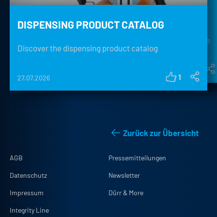
DISPENSING PRODUCT CATALOG
Sealed to the last detail! Fully automated robot
How X.Cellify DC is paving the way for dry electrode
systems from Dürr ensure perfect sealing, lower
Discover the dispensing product catalog
coating to enter mass production.
consumption, and greater comfort.
15.06.2026
03.07.2026
1
27.07.2026
Zurück zur Übersicht
AGB
Pressemitteilungen
Datenschutz
Newsletter
Impressum
Dürr & More
Integrity Line