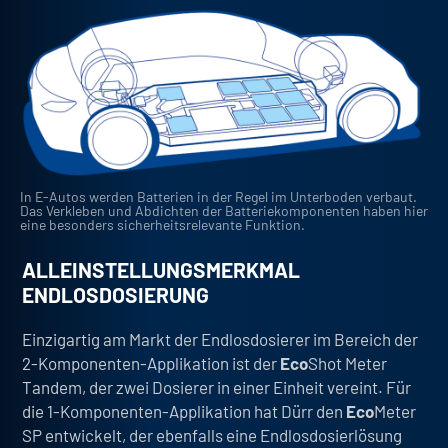
In E-Autos werden Batterien in der Regel im Unterboden verbaut.
Das Verkleben und Abdichten der Batteriekomponenten haben hier
eine besonders sicherheitsrelevante Funktion.
ALLEINSTELLUNGSMERKMAL
ENDLOSDOSIERUNG
Einzigartig am Markt der Endlosdosierer
im Bereich der
2-Komponenten-Applikation ist der
Eco
Shot Meter
Tandem
, der zwei Dosierer in einer Einheit vereint. Für
die 1-Komponenten-Applikation hat Dürr den
Eco
Meter
SP
entwickelt, der ebenfalls eine Endlosdosierlösung