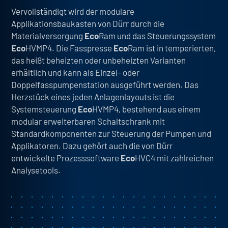
Vervollständigt wird der modulare
Applikationsbaukasten von Dürr durch die
Materialversorgung
Eco
Ram und das Steuerungssystem
Eco
HVMP4. Die Fasspresse
Eco
Ram ist in temperierten,
das heißt beheizten oder unbeheizten Varianten
erhältlich und kann als Einzel- oder
Doppelfasspumpenstation ausgeführt werden. Das
Herzstück eines jeden Anlagenlayouts ist die
Systemsteuerung
Eco
HVMP4, bestehend aus einem
modular erweiterbaren Schaltschrank mit
Standardkomponenten zur Steuerung der Pumpen und
Applikatoren. Dazu gehört auch die von Dürr
entwickelte Prozesssoftware
Eco
HVC4 mit zahlreichen
Analysetools.