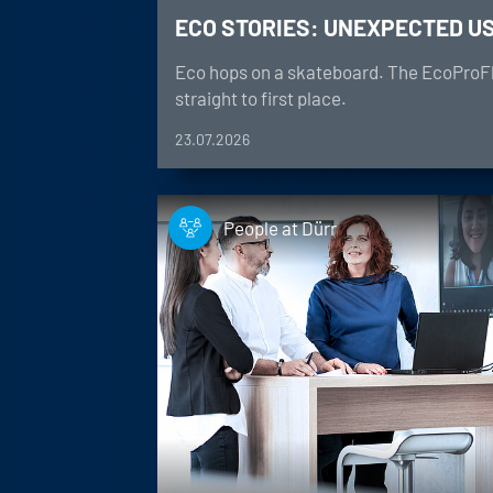
ECO STORIES: UNEXPECTED U
Eco hops on a skateboard. The EcoProF
straight to first place.
23.07.2026
People at Dürr