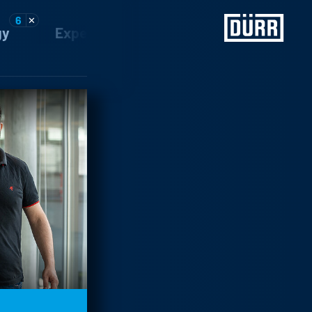
6
2
✕
✕
gy
Experience support
Discover Dür