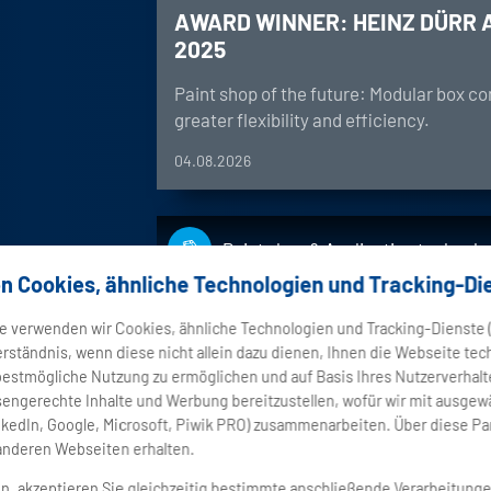
AWARD WINNER: HEINZ DÜRR
2025
Paint shop of the future: Modular box co
greater flexibility and efficiency.
04.08.2026
Paint shop & Application technolo
n Cookies, ähnliche Technologien und Tracking-Di
What makes the EcoRP4 stand
e verwenden wir Cookies, ähnliche Technologien und Tracking-Dienste (
rständnis, wenn diese nicht allein dazu dienen, Ihnen die Webseite tec
asymmetrical architectu
bestmögliche Nutzung zu ermöglichen und auf Basis Ihres Nutzerverhal
sengerechte Inhalte und Werbung bereitzustellen, wofür wir mit ausgew
LinkedIn, Google, Microsoft, Piwik PRO) zusammenarbeiten. Über diese P
aus
additional axis of rotation on th
anderen Webseiten erhalten.
decken
en, akzeptieren Sie gleichzeitig bestimmte anschließende Verarbeitungen