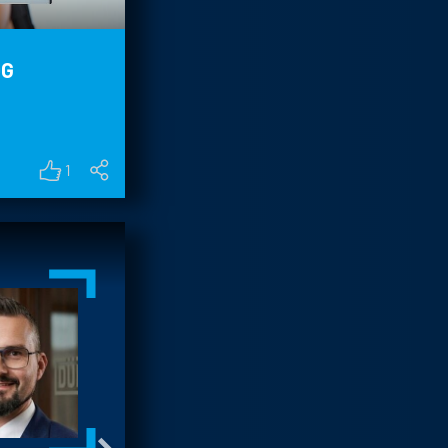
OG
g
1
WHAT WAS YOUR FIRST
MAJOR PROJECT?
My first major project was for th
automotive division; currently I 
leading the project team at Dürr