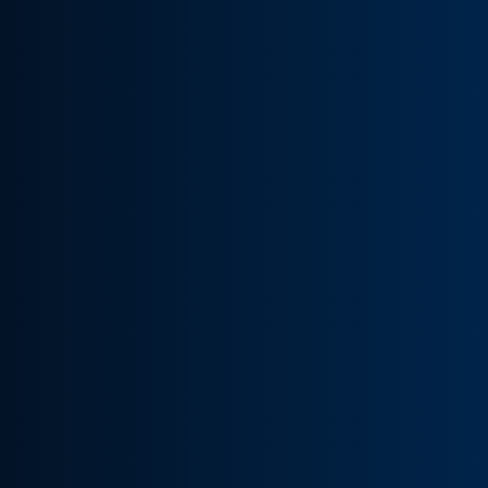
lly and personally.
electrical cabins. The si
competence center for
and software engineeri