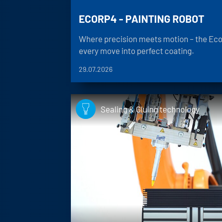
ECORP4 - PAINTING ROBOT
Where precision meets motion – the Ec
every move into perfect coating.
29.07.2026
Sealing & Gluing technology