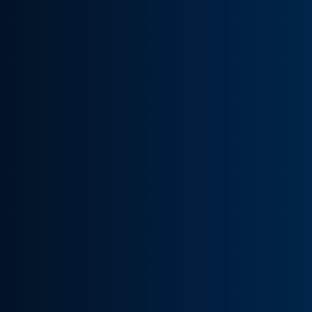
R JOB SO
WHAT IS PRODUCED AT
RADOM SITE?
es keep the job
In Radom, we manufact
t leader I meet many
technology for automotiv
 and continuously
ovens for battery produ