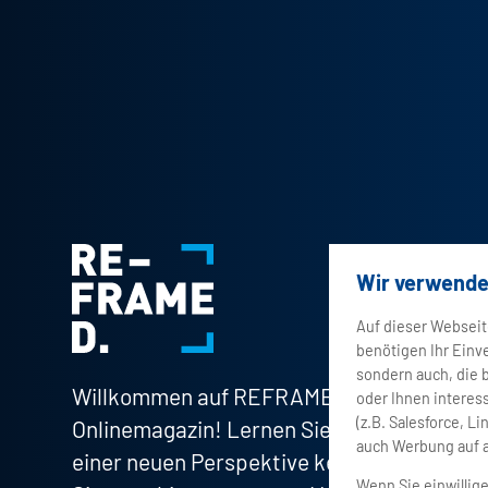
Wir verwende
Auf dieser Webseit
benötigen Ihr Einve
sondern auch, die 
Willkommen auf REFRAMED, unserem
oder Ihnen interes
(z.B. Salesforce, 
Onlinemagazin! Lernen Sie die Marke Dürr 
auch Werbung auf 
einer neuen Perspektive kennen, und ent
Wenn Sie einwillig