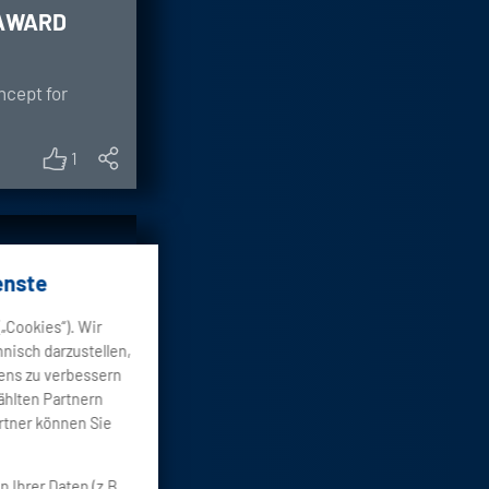
 AWARD
ncept for
1
gy
enste
 out?
„Cookies“). Wir
hnisch darzustellen,
re
tens zu verbessern
ählten Partnern
artner können Sie
e main arm
 Ihrer Daten (z.B.