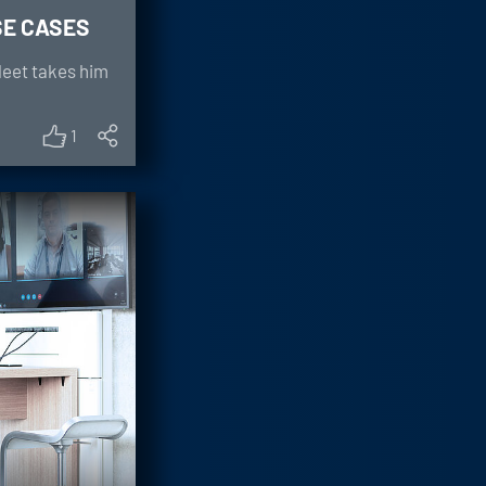
SE CASES
leet takes him
1