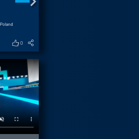
Poland on a battery gigafactory
project in Italy.
 Poland
0
)