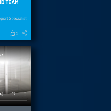
ND TEAM
pport Specialist
2
gy