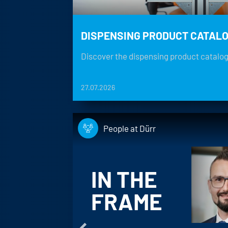
DISPENSING PRODUCT CATAL
Discover the dispensing product catalo
27.07.2026
People at Dürr
 THE
IN THE
ure conveyor
FRAME
e, air ducts,
ction and