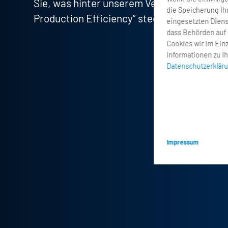
Sie, was hinter unserem Versprechen „Lead
die Speicherung Ih
Production Efficiency” steckt.
eingesetzten Dienst
dass Behörden auf 
Cookies wir im Einz
Informationen zu I
Datenschutzerklär
Impressum