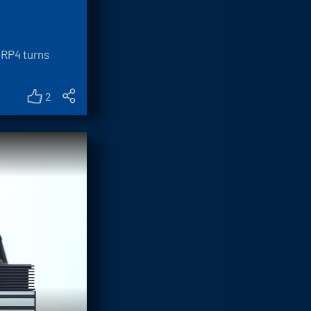
oRP4 turns
2