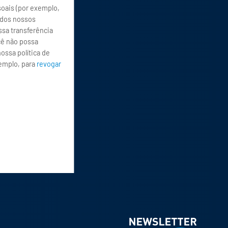
oais (por exemplo,
 dos nossos
ssa transferência
cê não possa
ossa política de
xemplo, para
revogar