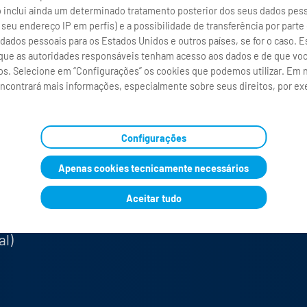
inclui ainda um determinado tratamento posterior dos seus dados pess
eu endereço IP em perfis) e a possibilidade de transferência por parte
dados pessoais para os Estados Unidos e outros países, se for o caso. E
 voto:
investor.relations(at)durr.com
e que as autoridades responsáveis tenham acesso aos dados e de que vo
tos. Selecione em “Configurações” os cookies que podemos utilizar. Em n
ministração
encontrará mais informações, especialmente sobre seus direitos, por e
 Heinrich (CFO)
Configurações
Apenas cookies tecnicamente necessários
Aceitar tudo
al)