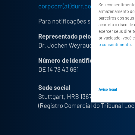
corpcom(at)durr.com
Seu consentimento 
armazenamento do s
parceiros dos seus 
Para notificações sobre direitos de
acarreta o risco d
exercer seus direi
Representado pelo conselho de ad
privacidade, você 
Dr. Jochen Weyrauch (CEO), Dietmar
o consentimento
.
Número de identificação fiscal
DE 14 78 43 661
Sede social
Aviso legal
Stuttgart, HRB 13677
(Registro Comercial do Tribunal Loc