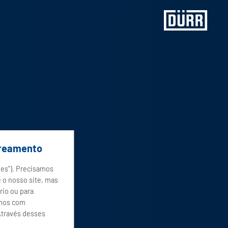
treamento
ies”). Precisamos
 o nosso site, mas
rio ou para
amos com
 Através desses