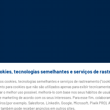
ookies, tecnologias semelhantes e serviços de ras
amos cookies, tecnologias semelhantes e serviços de rastreamento (“cook
to para cookies que não são utilizados apenas para exibir tecnicamente
tar o melhor uso possível, melhorá-lo com base nos seus hábitos de usuá
e marketing de acordo com os seus interesses. Para esse fim, colabor
ros (por exemplo, Salesforce, LinkedIn, Google, Microsoft, Piwik PRO).
 também pode receber anúncios em outros sites.