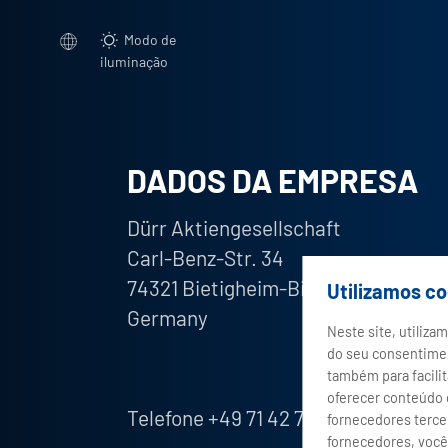
Modo de
iluminação
DADOS DA EMPRESA
Dürr Aktiengesellschaft
Carl-Benz-Str. 34
74321 Bietigheim-Bissingen
Utilizamos c
Germany
Neste site, utiliz
do seu consentimen
também para facili
oferecer conteúdo 
Telefone +49 71 42 78 0
fornecedores tercei
fornecedores, você